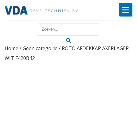
Home
Home
/
Geen categorie
/ ROTO AFDEKKAP AXERLAGER
Reparatie
WIT F420B42
Onderhoud
Merken
Producten
Offerte
Actueel