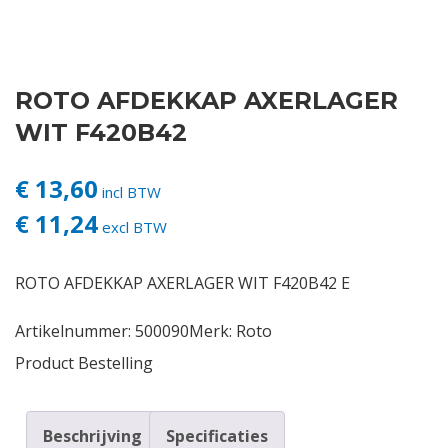
Contact
ROTO AFDEKKAP AXERLAGER
Login
WIT F420B42
Vacatures
€ 13,60
incl BTW
€ 11,24
excl BTW
ROTO AFDEKKAP AXERLAGER WIT F420B42 E
Artikelnummer:
500090
Merk:
Roto
Product Bestelling
Beschrijving
Specificaties