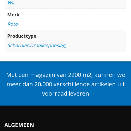
Wit
Merk
Roto
Producttype
Scharnier,Draaikiepbeslag,
Met een magazijn van 2200 m2, kunnen we
meer dan 20.000 verschillende artikelen uit
voorraad leveren
ALGEMEEN