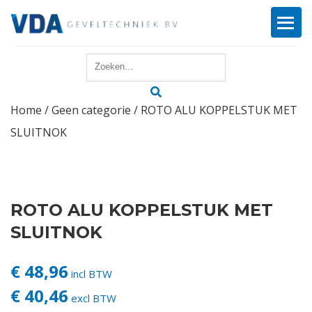
Home
Home
/
Geen categorie
/ ROTO ALU KOPPELSTUK MET
Reparatie
SLUITNOK
Onderhoud
Merken
ROTO ALU KOPPELSTUK MET
Producten
SLUITNOK
Offerte
€ 48,96
incl BTW
€ 40,46
excl BTW
Actueel