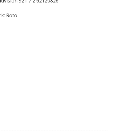
 aluvision 921 7 2 62120826
rk:
Roto