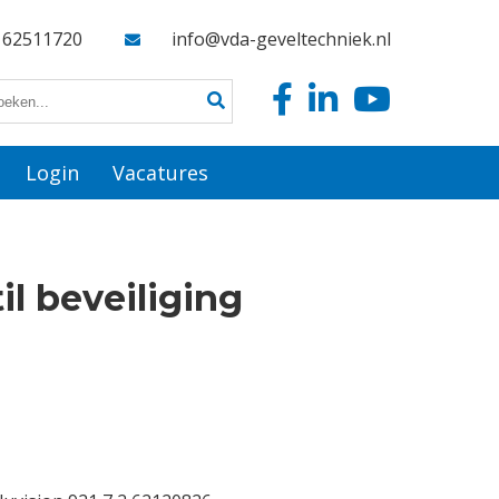
162511720
info@vda-geveltechniek.nl
Login
Vacatures
til beveiliging