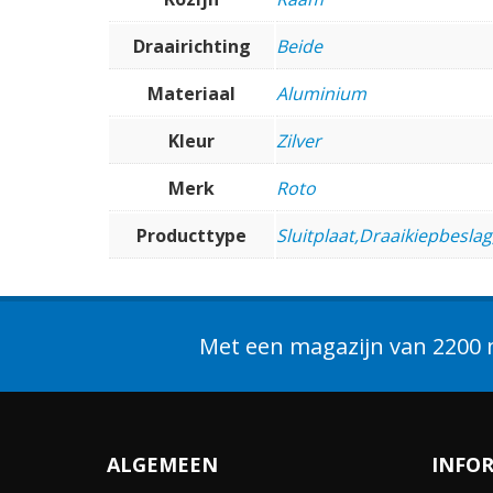
Draairichting
Beide
Materiaal
Aluminium
Kleur
Zilver
Merk
Roto
Producttype
Sluitplaat,Draaikiepbeslag
Met een magazijn van 2200 m
ALGEMEEN
INFO