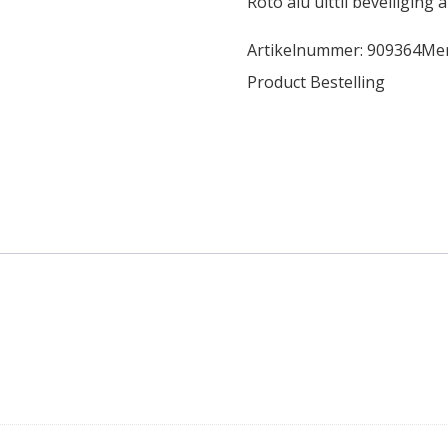
Roto alu uittil beveiliging
Artikelnummer:
909364
Me
Product Bestelling