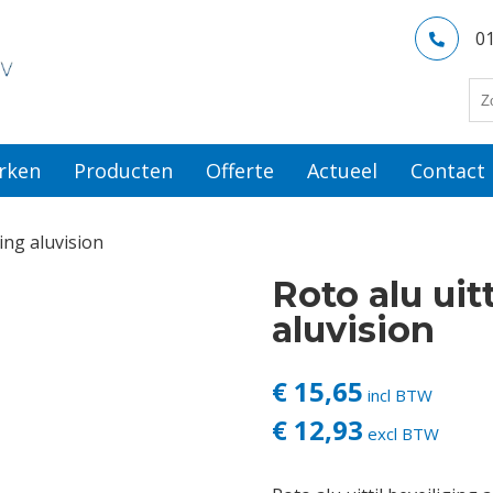
0
rken
Producten
Offerte
Actueel
Contact
ging aluvision
Roto alu uit
aluvision
€ 15,65
incl BTW
€ 12,93
excl BTW