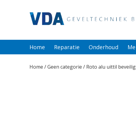
Home
Reparatie
Home
Reparatie
Onderhoud
Me
Onderhoud
Home
/
Geen categorie
/ Roto alu uittil beveili
Merken
Producten
Offerte
Actueel