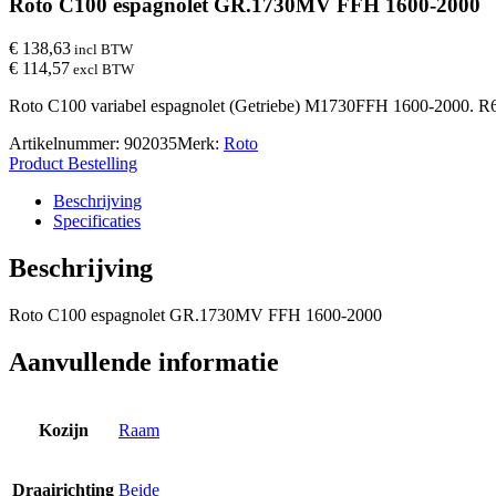
Roto C100 espagnolet GR.1730MV FFH 1600-2000
€ 138,63
incl BTW
€ 114,57
excl BTW
Roto C100 variabel espagnolet (Getriebe) M1730FFH 1600-2000. 
Artikelnummer:
902035
Merk:
Roto
Product Bestelling
Beschrijving
Specificaties
Beschrijving
Roto C100 espagnolet GR.1730MV FFH 1600-2000
Aanvullende informatie
Kozijn
Raam
Draairichting
Beide