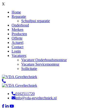
X
Home
Reparatie
Schuifpui reparatie
Onderhoud
Merken
Producten
Offerte
Actueel
Contact
Login
Vacatures
Vacature Onderhoudsmonteur
Vacature Servicemonteur
Sollicitatie
0162511720
info@vda-geveltechniek.nl