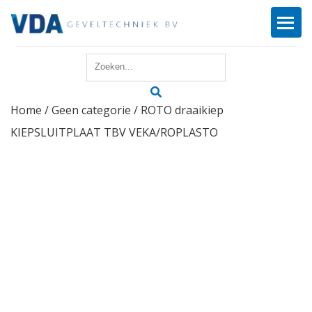
Home
Home
/
Geen categorie
/ ROTO draaikiep
Reparatie
KIEPSLUITPLAAT TBV VEKA/ROPLASTO
Onderhoud
Merken
Producten
Offerte
Actueel