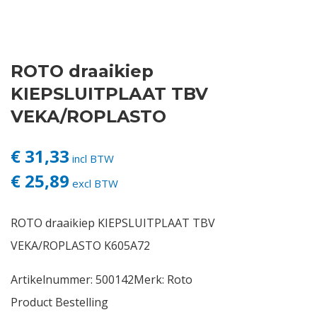
Contact
ROTO draaikiep
Login
KIEPSLUITPLAAT TBV
Vacatures
VEKA/ROPLASTO
€ 31,33
incl BTW
€ 25,89
excl BTW
ROTO draaikiep KIEPSLUITPLAAT TBV
VEKA/ROPLASTO K605A72
Artikelnummer:
500142
Merk:
Roto
Product Bestelling