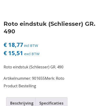
Contact
Roto eindstuk (Schliesser) GR.
Login
490
Vacatures
€ 18,77
incl BTW
€ 15,51
excl BTW
Roto eindstuk (Schliesser) GR. 490
Artikelnummer:
901655
Merk:
Roto
Product Bestelling
Beschrijving
Specificaties