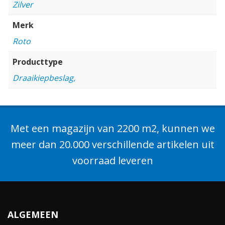
Zilver
Merk
Roto
Producttype
Draaikiepbeslag,
Met een magazijn van 2200 m2, kunnen we
meer dan 20.000 verschillende artikelen uit
voorraad leveren
ALGEMEEN