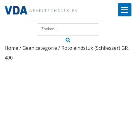
Home
Home
/
Geen categorie
/ Roto eindstuk (Schliesser) GR.
Reparatie
490
Onderhoud
Merken
Producten
Offerte
Actueel