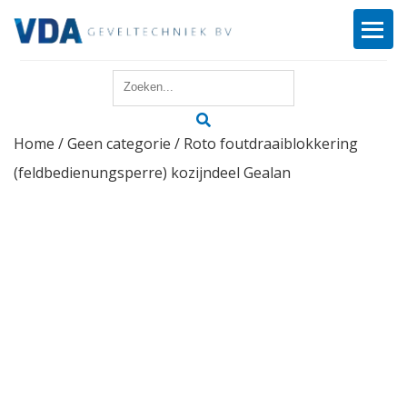
Home
Home
/
Geen categorie
/ Roto foutdraaiblokkering
Reparatie
(feldbedienungsperre) kozijndeel Gealan
Onderhoud
Merken
Producten
Offerte
Actueel