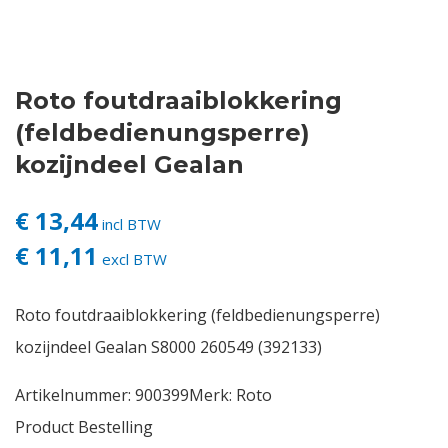
Contact
Roto foutdraaiblokkering
Login
(feldbedienungsperre)
Vacatures
kozijndeel Gealan
€ 13,44
incl BTW
€ 11,11
excl BTW
Roto foutdraaiblokkering (feldbedienungsperre)
kozijndeel Gealan S8000 260549 (392133)
Artikelnummer:
900399
Merk:
Roto
Product Bestelling