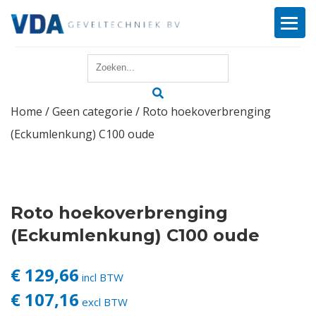
Home
Home
/
Geen categorie
/ Roto hoekoverbrenging
Reparatie
(Eckumlenkung) C100 oude
Onderhoud
Merken
Roto hoekoverbrenging
Producten
(Eckumlenkung) C100 oude
Offerte
€ 129,66
incl BTW
€ 107,16
excl BTW
Actueel