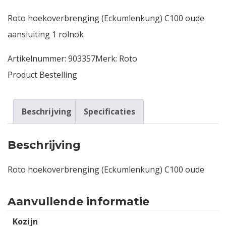
Roto hoekoverbrenging (Eckumlenkung) C100 oude
Contact
aansluiting 1 rolnok
Login
Artikelnummer:
903357
Merk:
Roto
Product Bestelling
Vacatures
Beschrijving
Specificaties
Beschrijving
Roto hoekoverbrenging (Eckumlenkung) C100 oude
Aanvullende informatie
Kozijn