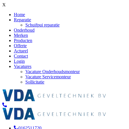
X
Home
Reparatie
Schuifpui reparatie
Onderhoud
Merken
Producten
Offerte
Actueel
Contact
Login
Vacatures
Vacature Onderhoudsmonteur
Vacature Servicemonteur
Sollicitatie
0162511720