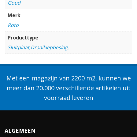
Goud
Merk
Roto
Producttype
Sluitplaat,Draaikiepbeslag,
Met een magazijn van 2200 m2, kunnen we
meer dan 20.000 verschillende artikelen uit
voorraad leveren
ALGEMEEN