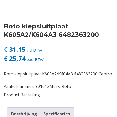
Contact
Roto kiepsluitplaat
Login
K605A2/K604A3 6482363200
Vacatures
€ 31,15
incl BTW
€ 25,74
excl BTW
Roto kiepsluitplaat K605A2/K604A3 6482363200 Centro
Artikelnummer:
901012
Merk:
Roto
Product Bestelling
Beschrijving
Specificaties