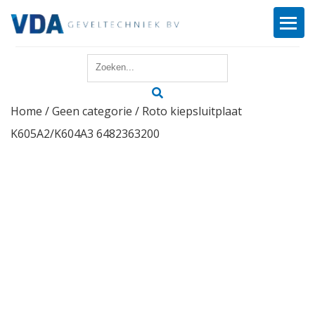
Home
Home
/
Geen categorie
/ Roto kiepsluitplaat
Reparatie
K605A2/K604A3 6482363200
Onderhoud
Merken
Producten
Offerte
Actueel