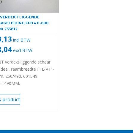
VERDEKT LIGGENDE
RGELEIDING FFB 411-600
90 253812
8,13
incl BTW
8,04
excl BTW
T verdekt liggende schaar
ldeel, raambreedte FFB 411-
m. 250/490. 601549.
e= 490MM.
ovengeleiding/
geleiding is bestemd voor
k product
 draaikiep ramen met
tbare schaardelen. Wordt
andere toegepast bij De
Kozijnen.