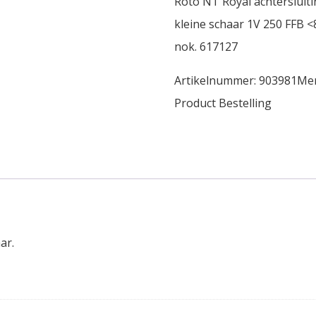
Roto NT Royal achtersluiti
kleine schaar 1V 250 FFB 
nok. 617127
Artikelnummer:
903981
Me
Product Bestelling
ar.