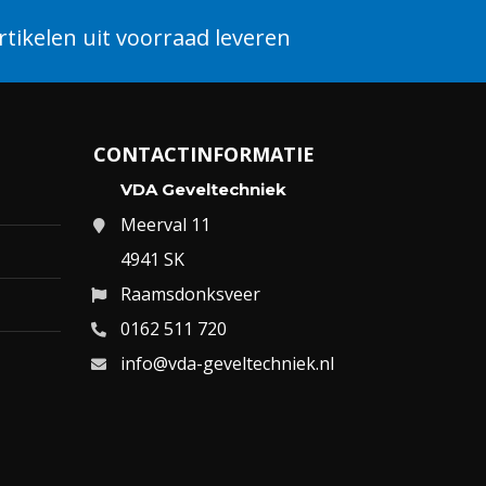
tikelen uit voorraad leveren
CONTACTINFORMATIE
VDA Geveltechniek
Meerval 11
4941 SK
Raamsdonksveer
0162 511 720
info@vda-geveltechniek.nl