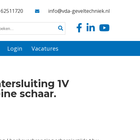
162511720
info@vda-geveltechniek.nl
Login
Vacatures
tersluiting 1V
ne schaar.