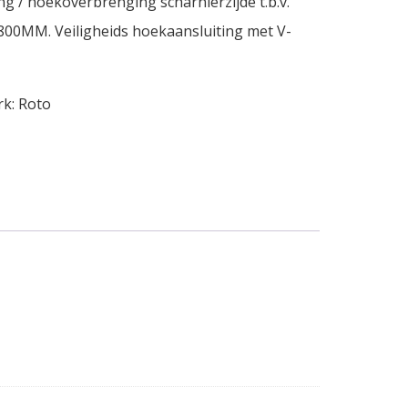
ng / hoekoverbrenging scharnierzijde t.b.v.
<800MM. Veiligheids hoekaansluiting met V-
rk:
Roto