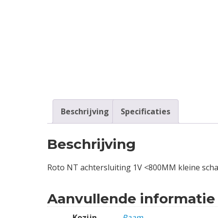
Contact
Login
Vacatures
Beschrijving
Specificaties
Beschrijving
Roto NT achtersluiting 1V <800MM kleine scha
Aanvullende informatie
Kozijn
Raam