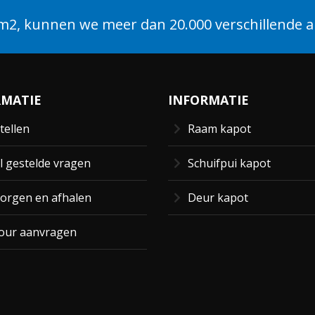
2, kunnen we meer dan 20.000 verschillende ar
RMATIE
INFORMATIE
tellen
Raam kapot
l gestelde vragen
Schuifpui kapot
orgen en afhalen
Deur kapot
our aanvragen