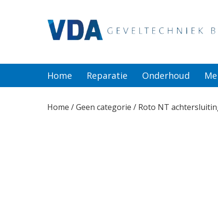
Home
Reparatie
Home
Reparatie
Onderhoud
Me
Onderhoud
Home
/
Geen categorie
/ Roto NT achtersluiti
Merken
Producten
Offerte
Actueel