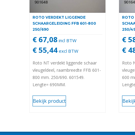
ROTO VERDEKT LIGGENDE
ROTO 
SCHAARGELEIDING FFB 601-800
SCHAA
250/690
250/4
€ 67,08
€ 5
incl BTW
€ 55,44
€ 4
excl BTW
Roto NT verdekt liggende schaar
Roto N
vleugeldeel, raambreedte FFB 601-
vleuge
800 mm. 250/690. 601549.
600 m
Lengte= 690MM.
Lengt
Deze bovengeleiding/
Deze b
schaargeleiding is bestemd voor
schaar
Bekijk product
Bekij
houten draaikiep ramen met
houten
onzichtbare schaardelen. Wordt
onzich
onder andere toegepast bij De
onder 
Vries Kozijnen.
Vries 