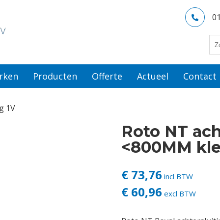
0
rken
Producten
Offerte
Actueel
Contact
ng 1V
Roto NT ach
<800MM klei
€ 73,76
incl BTW
€ 60,96
excl BTW