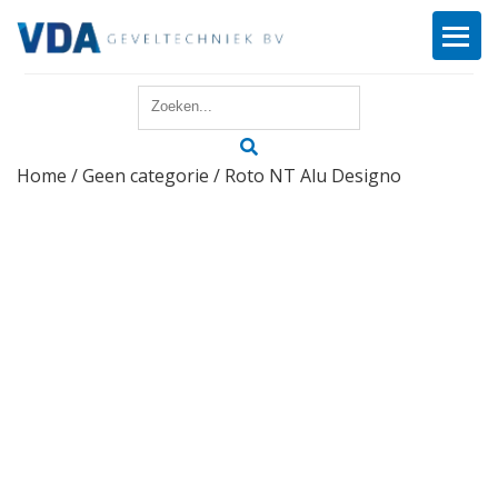
Home
Home
/
Geen categorie
/ Roto NT Alu Designo
Reparatie
Onderhoud
Merken
Producten
Offerte
Actueel