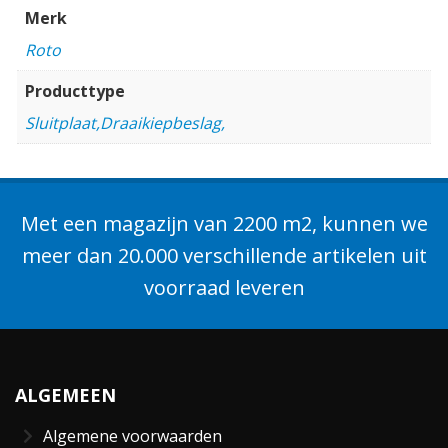
Merk
Roto
Producttype
Sluitplaat,Draaikiepbeslag,
Met een magazijn van 2200 m2, kunnen we
meer dan 20.000 verschillende artikelen uit
voorraad leveren
ALGEMEEN
Algemene voorwaarden