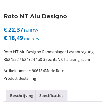
Contact
Roto NT Alu Designo
Login
€ 22,37
incl BTW
€ 18,49
Vacatures
excl BTW
Roto NT Alu Designo Rahmenlager Lastabtragung
R624552 / 624924 1a0 3 rechts V.01 sluiting raam
Artikelnummer:
906184
Merk:
Roto
Product Bestelling
Beschrijving
Specificaties