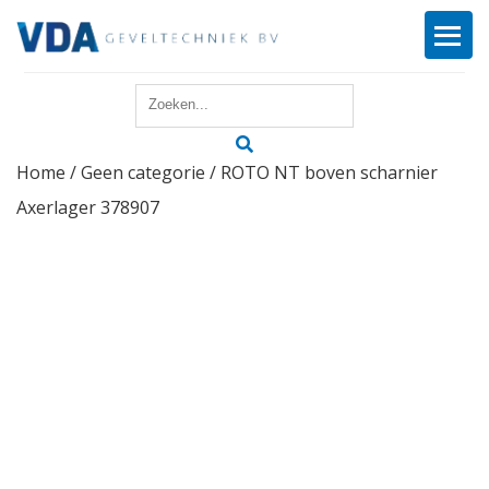
Home
Home
/
Geen categorie
/ ROTO NT boven scharnier
Reparatie
Axerlager 378907
Onderhoud
Merken
Producten
Offerte
Actueel