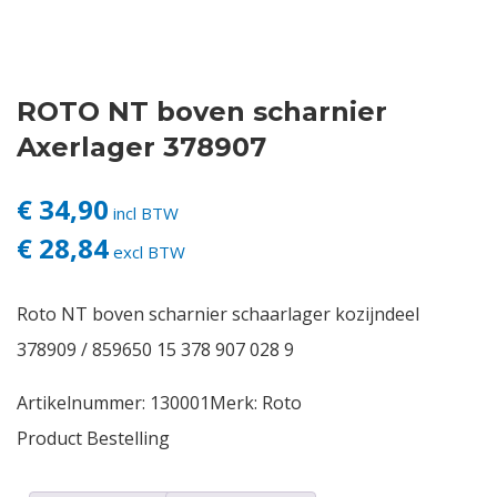
Contact
ROTO NT boven scharnier
Login
Axerlager 378907
Vacatures
€ 34,90
incl BTW
€ 28,84
excl BTW
Roto NT boven scharnier schaarlager kozijndeel
378909 / 859650 15 378 907 028 9
Artikelnummer:
130001
Merk:
Roto
Product Bestelling