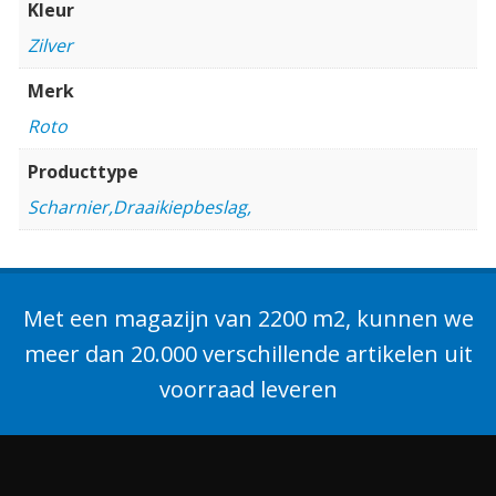
Kleur
Zilver
Merk
Roto
Producttype
Scharnier,Draaikiepbeslag,
Met een magazijn van 2200 m2, kunnen we
meer dan 20.000 verschillende artikelen uit
voorraad leveren