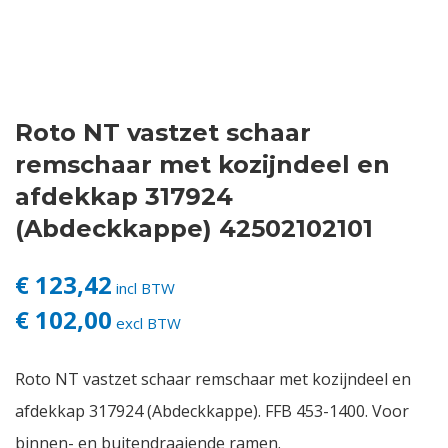
Contact
Login
Roto NT vastzet schaar
Vacatures
remschaar met kozijndeel en
afdekkap 317924
(Abdeckkappe) 42502102101
€ 123,42
incl BTW
€ 102,00
excl BTW
Roto NT vastzet schaar remschaar met kozijndeel en
afdekkap 317924 (Abdeckkappe). FFB 453-1400. Voor
binnen- en buitendraaiende ramen.