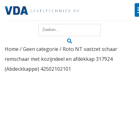
Home
Home
/
Geen categorie
/ Roto NT vastzet schaar
Reparatie
remschaar met kozijndeel en afdekkap 317924
Onderhoud
(Abdeckkappe) 42502102101
Merken
Producten
Offerte
Actueel