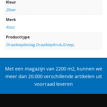
Kleur
Zilver
Merk
Roto
Producttype
Draaikiepbeslag,DraaikiepKruk,Greep,
Met een magazijn van 2200 m2, kunnen we
meer dan 20.000 verschillende artikelen uit
voorraad leveren