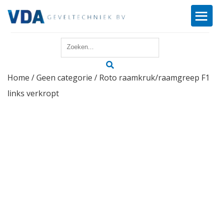
Home
Home
/
Geen categorie
/ Roto raamkruk/raamgreep F1
Reparatie
links verkropt
Onderhoud
Merken
Producten
Offerte
Actueel