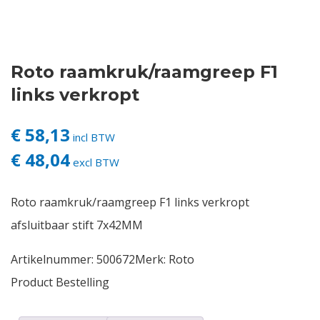
Contact
Roto raamkruk/raamgreep F1
Login
links verkropt
Vacatures
€ 58,13
incl BTW
€ 48,04
excl BTW
Roto raamkruk/raamgreep F1 links verkropt
afsluitbaar stift 7x42MM
Artikelnummer:
500672
Merk:
Roto
Product Bestelling