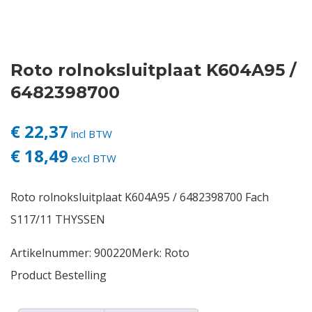
Contact
Roto rolnoksluitplaat K604A95 /
Login
6482398700
Vacatures
€ 22,37
incl BTW
€ 18,49
excl BTW
Roto rolnoksluitplaat K604A95 / 6482398700 Fach
S117/11 THYSSEN
Artikelnummer:
900220
Merk:
Roto
Product Bestelling