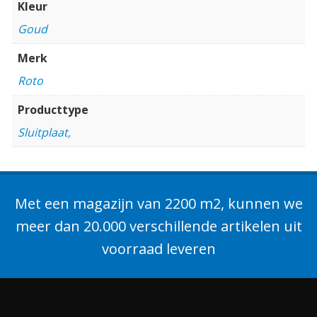
Kleur
Goud
Merk
Roto
Producttype
Sluitplaat,
Met een magazijn van 2200 m2, kunnen we
meer dan 20.000 verschillende artikelen uit
voorraad leveren