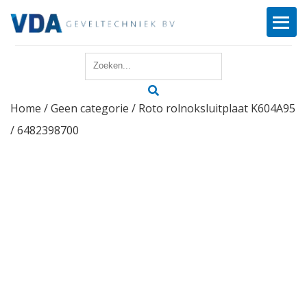
Home
Home
/
Geen categorie
/ Roto rolnoksluitplaat K604A95
Reparatie
/ 6482398700
Onderhoud
Merken
Producten
Offerte
Actueel