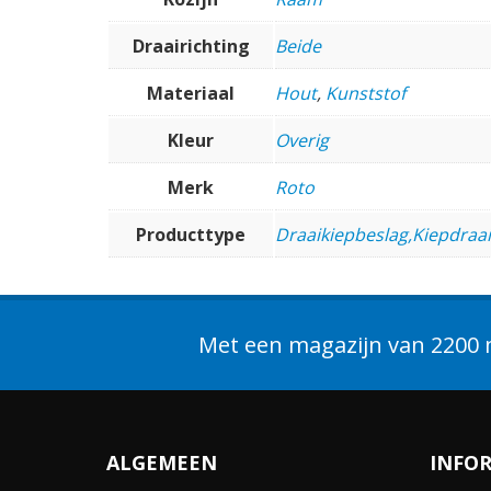
Draairichting
Beide
Materiaal
Hout
,
Kunststof
Kleur
Overig
Merk
Roto
Producttype
Draaikiepbeslag,Kiepdraai
Met een magazijn van 2200 m
ALGEMEEN
INFO