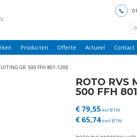
0
rken
Producten
Offerte
Actueel
Contact
ITING GR. 500 FFH 801-1200
ROTO RVS 
500 FFH 801
€ 79,55
incl BTW
€ 65,74
excl BTW