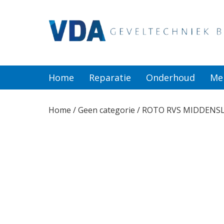
Home
Reparatie
Home
Reparatie
Onderhoud
Me
Onderhoud
Home
/
Geen categorie
/ ROTO RVS MIDDENSLU
Merken
Producten
Offerte
Actueel