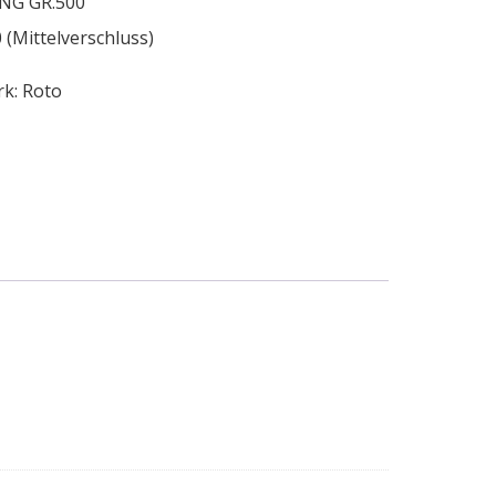
NG GR.500
(Mittelverschluss)
rk:
Roto