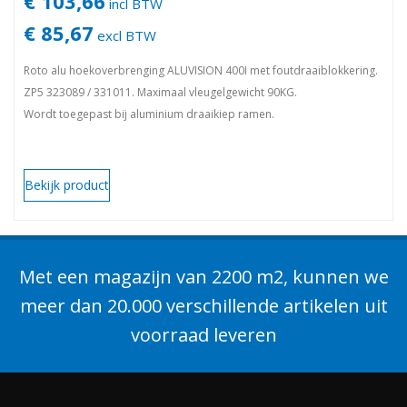
€ 103,66
incl BTW
€ 85,67
excl BTW
Roto alu hoekoverbrenging ALUVISION 400I met foutdraaiblokkering.
ZP5 323089 / 331011. Maximaal vleugelgewicht 90KG.
Wordt toegepast bij aluminium draaikiep ramen.
Bekijk product
Met een magazijn van 2200 m2, kunnen we
meer dan 20.000 verschillende artikelen uit
voorraad leveren