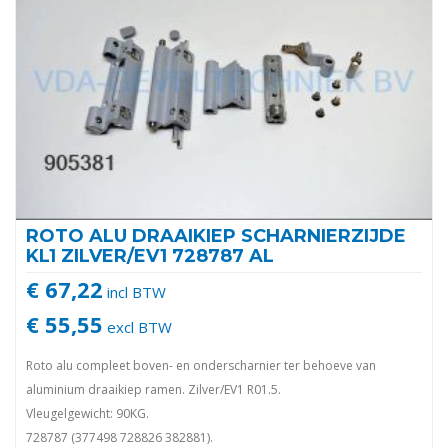
ROTO ALU DRAAIKIEP SCHARNIERZIJDE
KL1 ZILVER/EV1 728787 AL
€ 67,22
incl BTW
€ 55,55
excl BTW
Roto alu compleet boven- en onderscharnier ter behoeve van
aluminium draaikiep ramen. Zilver/EV1 R01.5.
Vleugelgewicht: 90KG.
728787 (377498 728826 382881).