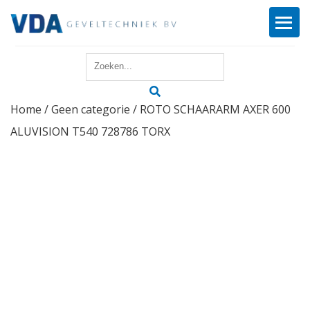
Home
Home
/
Geen categorie
/ ROTO SCHAARARM AXER 600
Reparatie
ALUVISION T540 728786 TORX
Onderhoud
Merken
Producten
Offerte
Actueel