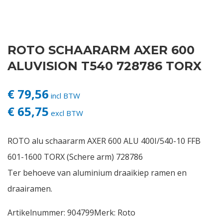
Contact
ROTO SCHAARARM AXER 600
Login
ALUVISION T540 728786 TORX
Vacatures
€ 79,56
incl BTW
€ 65,75
excl BTW
ROTO alu schaararm AXER 600 ALU 400I/540-10 FFB
601-1600 TORX (Schere arm) 728786
Ter behoeve van aluminium draaikiep ramen en
draairamen.
Artikelnummer:
904799
Merk:
Roto