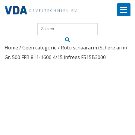
Home
Home
/
Geen categorie
/ Roto schaararm (Schere arm)
Reparatie
Gr. 500 FFB 811-1600 4/15 infrees F515B3000
Onderhoud
Merken
Producten
Offerte
Actueel