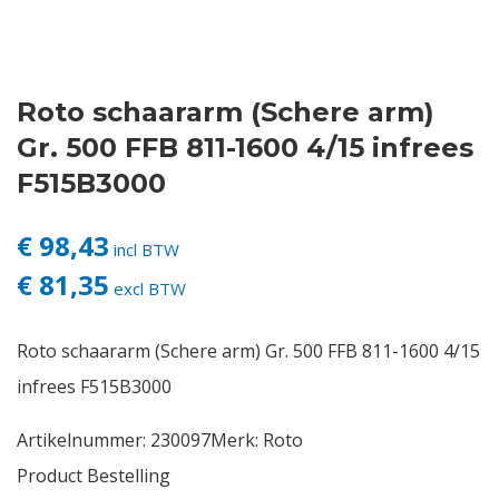
Contact
Roto schaararm (Schere arm)
Login
Gr. 500 FFB 811-1600 4/15 infrees
Vacatures
F515B3000
€ 98,43
incl BTW
€ 81,35
excl BTW
Roto schaararm (Schere arm) Gr. 500 FFB 811-1600 4/15
infrees F515B3000
Artikelnummer:
230097
Merk:
Roto
Product Bestelling