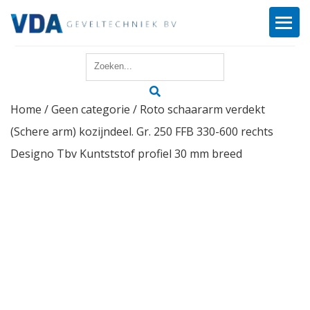
Home
Home
/
Geen categorie
/ Roto schaararm verdekt
Reparatie
(Schere arm) kozijndeel. Gr. 250 FFB 330-600 rechts
Onderhoud
Designo Tbv Kuntststof profiel 30 mm breed
Merken
Producten
Offerte
Actueel