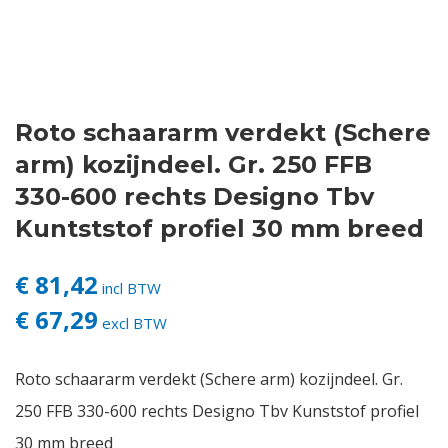
Contact
Login
Roto schaararm verdekt (Schere
Vacatures
arm) kozijndeel. Gr. 250 FFB
330-600 rechts Designo Tbv
Kuntststof profiel 30 mm breed
€ 81,42
incl BTW
€ 67,29
excl BTW
Roto schaararm verdekt (Schere arm) kozijndeel. Gr.
250 FFB 330-600 rechts Designo Tbv Kunststof profiel
30 mm breed