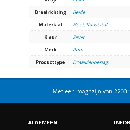
Draairichting
Beide
Materiaal
Hout
,
Kunststof
Kleur
Zilver
Merk
Roto
Producttype
Draaikiepbeslag,
Met een magazijn van 2200 m
ALGEMEEN
INFO