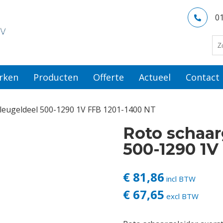
0
rken
Producten
Offerte
Actueel
Contact
vleugeldeel 500-1290 1V FFB 1201-1400 NT
Roto schaar
500-1290 1V
€ 81,86
incl BTW
€ 67,65
excl BTW