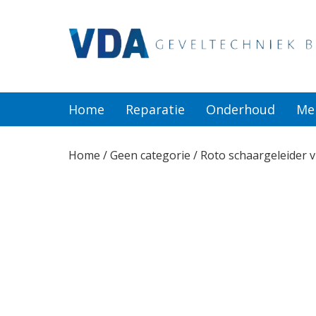
Home
Reparatie
Home
Reparatie
Onderhoud
Me
Onderhoud
Home
/
Geen categorie
/ Roto schaargeleider 
Merken
Producten
Offerte
Actueel