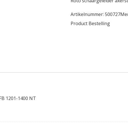
Roto schaargeleider axers
Artikelnummer:
500727
Me
Product Bestelling
FFB 1201-1400 NT