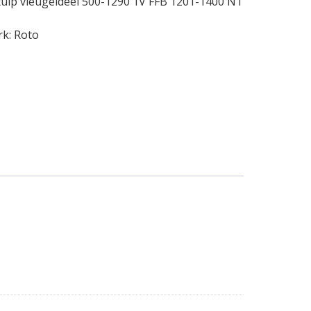
tulp vleugeldeel 500-1290 1V FFB 1201-1400 NT
rk:
Roto