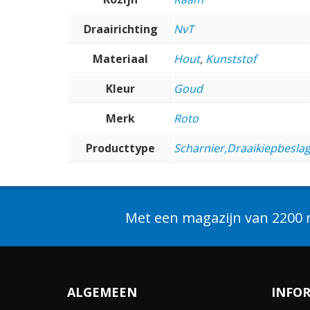
Draairichting
NvT
Materiaal
Hout
,
Kunststof
Kleur
Goud
Merk
Roto
Producttype
Scharnier,Draaikiepbeslag
Met een magazijn van 2200 m
ALGEMEEN
INFO