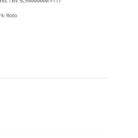
hts TBV SCHAARARM F717
rk:
Roto