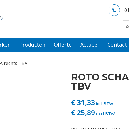
0
rken
Producten
Offerte
Actueel
Contact
 rechts TBV
ROTO SCHA
TBV
€ 31,33
incl BTW
€ 25,89
excl BTW