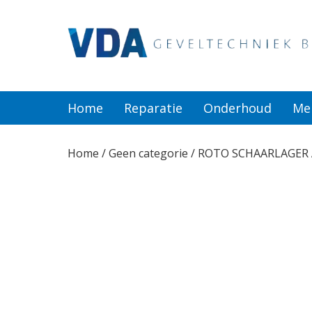
Home
Reparatie
Home
Reparatie
Onderhoud
Me
Onderhoud
Home
/
Geen categorie
/ ROTO SCHAARLAGER A
Merken
Producten
Offerte
Actueel