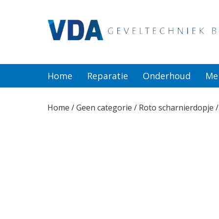
Home
Reparatie
Home
Reparatie
Onderhoud
Me
Onderhoud
Home
/
Geen categorie
/ Roto scharnierdopje 
Merken
Producten
Offerte
Actueel