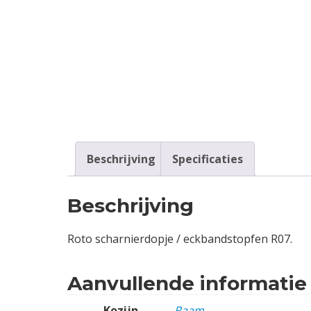
Contact
Login
Vacatures
Beschrijving
Specificaties
Beschrijving
Roto scharnierdopje / eckbandstopfen R07.
Aanvullende informatie
Kozijn
Raam