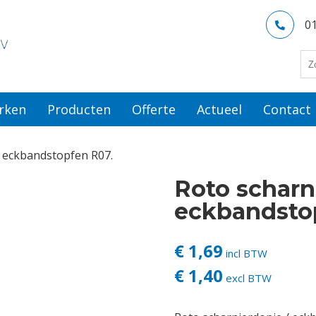
0
rken
Producten
Offerte
Actueel
Contact
/ eckbandstopfen R07.
Roto scharn
eckbandsto
€ 1,69
incl BTW
€ 1,40
excl BTW