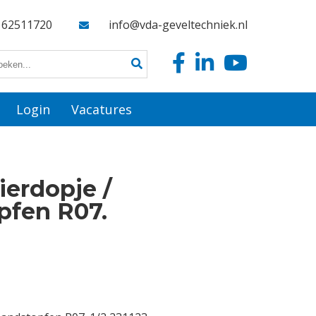
162511720
info@vda-geveltechniek.nl
Login
Vacatures
ierdopje /
pfen R07.