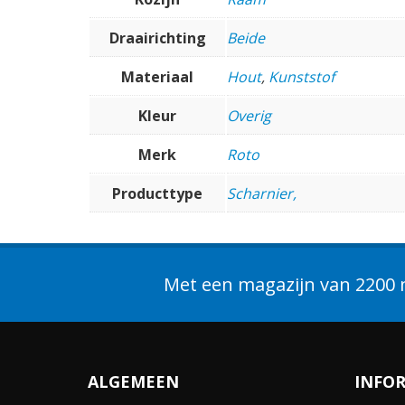
Draairichting
Beide
Materiaal
Hout
,
Kunststof
Kleur
Overig
Merk
Roto
Producttype
Scharnier,
Met een magazijn van 2200 m
ALGEMEEN
INFO