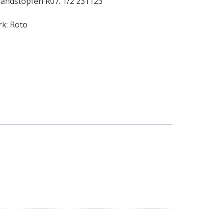
bandstopfen R07. 1/2 231123
rk:
Roto