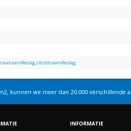
DraairaamBeslag,UitzetraamBeslag,
2, kunnen we meer dan 20.000 verschillende ar
RMATIE
INFORMATIE