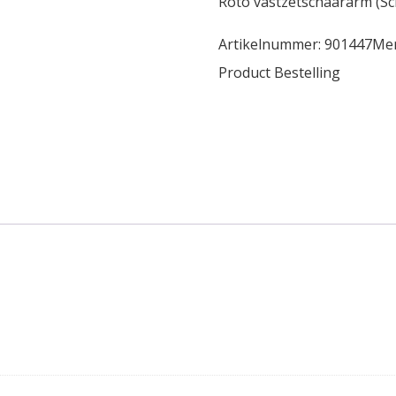
Roto vastzetschaararm (S
Artikelnummer:
901447
Me
Product Bestelling