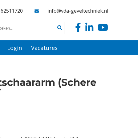
162511720
info@vda-geveltechniek.nl
Login
Vacatures
tschaararm (Schere
7