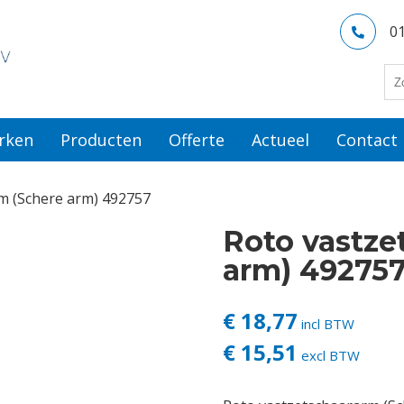
0
rken
Producten
Offerte
Actueel
Contact
m (Schere arm) 492757
Roto vastze
arm) 49275
€ 18,77
incl BTW
€ 15,51
excl BTW