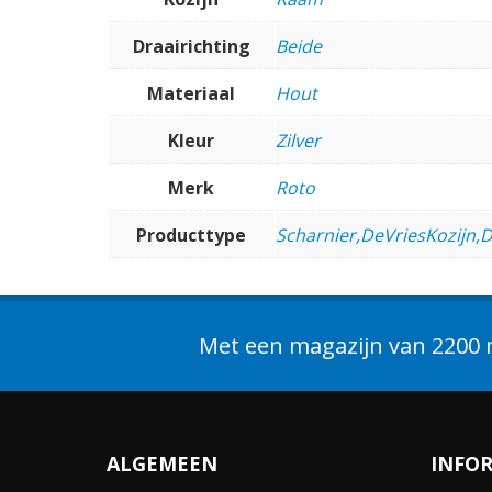
Draairichting
Beide
Materiaal
Hout
Kleur
Zilver
Merk
Roto
Producttype
Scharnier,DeVriesKozijn,
Met een magazijn van 2200 m
ALGEMEEN
INFO