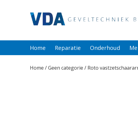
Home
Reparatie
Home
Reparatie
Onderhoud
Me
Onderhoud
Home
/
Geen categorie
/ Roto vastzetschaarar
Merken
Producten
Offerte
Actueel