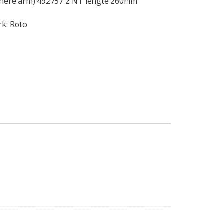
chere arm) 492757 2 NT lengte 260mm
rk:
Roto