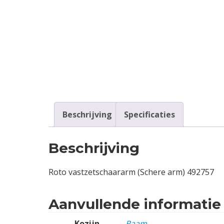
Contact
Login
Vacatures
Beschrijving
Specificaties
Beschrijving
Roto vastzetschaararm (Schere arm) 492757
Aanvullende informatie
Kozijn
Raam