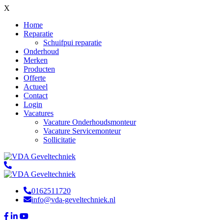
X
Home
Reparatie
Schuifpui reparatie
Onderhoud
Merken
Producten
Offerte
Actueel
Contact
Login
Vacatures
Vacature Onderhoudsmonteur
Vacature Servicemonteur
Sollicitatie
0162511720
info@vda-geveltechniek.nl