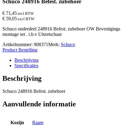
Schuco 248916 Befest. zubehoer
€ 71,45
incl BTW
€ 59,05
excl BTW
Schuco onderdeel 248916 Befest. zubehoer OW Bevestigings
montage set . t.b.v Uitzetschaar
Artikelnummer:
908371
Merk:
Schuco
Product Bestelling
Beschrijving
Specificaties
Beschrijving
Schuco 248916 Befest. zubehoer
Aanvullende informatie
Kozijn
Raam