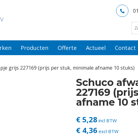
0
rken
Producten
Offerte
Actueel
Contact
je grijs 227169 (prijs per stuk, minimale afname 10 stuks)
Schuco afwa
227169 (prij
afname 10 s
€ 5,28
incl BTW
€ 4,36
excl BTW