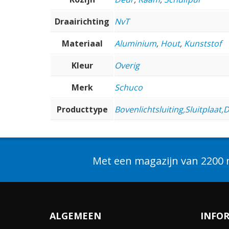
Draairichting
NvT
Materiaal
Aluminium
,
Hout
,
Kunststof
Kleur
Overig
Merk
Schuco
Producttype
Bovenlichtsluiting,Sluitplaa
Met een magazijn van 2200 m
ALGEMEEN
INFO