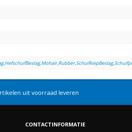
lag,HefschuifBeslag,Mohair,Rubber,SchuifkiepBeslag,Schui
tikelen uit voorraad leveren
CONTACTINFORMATIE