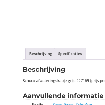
Contact
Login
Vacatures
Beschrijving
Specificaties
Beschrijving
Schuco afwateringskapje grijs 227169 (prijs pe
Aanvullende informatie
Kozijn
Deur
,
Raam
,
Schuifpui