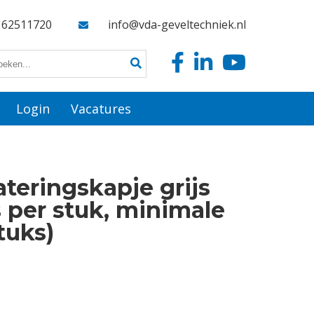
162511720
info@vda-geveltechniek.nl
Login
Vacatures
teringskapje grijs
s per stuk, minimale
tuks)