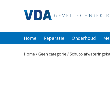
Home
Reparatie
Home
Reparatie
Onderhoud
Me
Onderhoud
Home
/
Geen categorie
/ Schuco afwateringskap
Merken
Producten
Offerte
Actueel