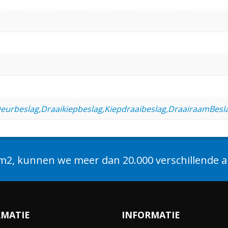
t,Deurbeslag,Draaikiepbeslag,Kiepdraaibeslag,DraairaamBes
2, kunnen we meer dan 20.000 verschillende ar
RMATIE
INFORMATIE