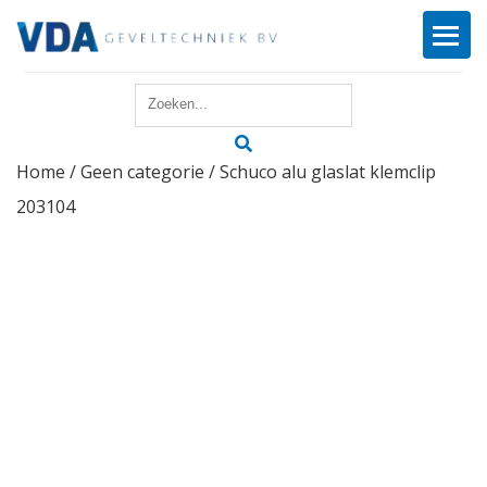
Home
Home
/
Geen categorie
/ Schuco alu glaslat klemclip
Reparatie
203104
Onderhoud
Merken
Producten
Offerte
Actueel