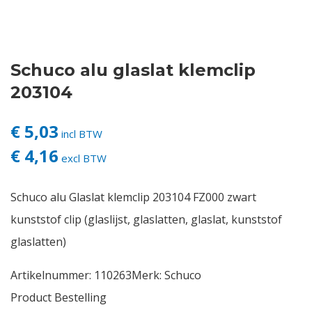
Contact
Schuco alu glaslat klemclip
Login
203104
Vacatures
€ 5,03
incl BTW
€ 4,16
excl BTW
Schuco alu Glaslat klemclip 203104 FZ000 zwart
kunststof clip (glaslijst, glaslatten, glaslat, kunststof
glaslatten)
Artikelnummer:
110263
Merk:
Schuco
Product Bestelling