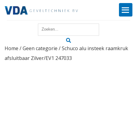
Home
Home
/
Geen categorie
/ Schuco alu insteek raamkruk
Reparatie
afsluitbaar Zilver/EV1 247033
Onderhoud
Merken
Producten
Offerte
Actueel