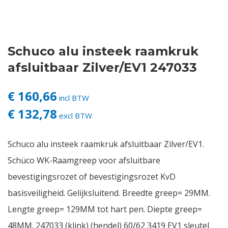
Contact
Schuco alu insteek raamkruk
Login
afsluitbaar Zilver/EV1 247033
Vacatures
€ 160,66
incl BTW
€ 132,78
excl BTW
Schuco alu insteek raamkruk afsluitbaar Zilver/EV1.
Schüco WK-Raamgreep voor afsluitbare
bevestigingsrozet of bevestigingsrozet KvD
basisveiligheid. Gelijksluitend. Breedte greep= 29MM.
Lengte greep= 129MM tot hart pen. Diepte greep=
48MM. 247033 (klink) (hendel) 60/62 3419 EV1 sleutel