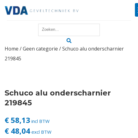
Home
Home
/
Geen categorie
/ Schuco alu onderscharnier
Reparatie
219845
Onderhoud
Merken
Schuco alu onderscharnier
Producten
219845
Offerte
€ 58,13
incl BTW
€ 48,04
excl BTW
Actueel