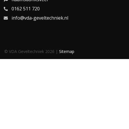
0162 511 720
info@vda-geveltechniek.nl
© VDA Geveltechniek 2026 |
Sitemap