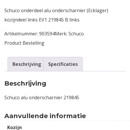
Schuco onderdeel alu onderscharnier (Ecklager)
Contact
kozijndeel links EV1 219845 B links
Login
Artikelnummer:
903594
Merk:
Schuco
Product Bestelling
Vacatures
Beschrijving
Specificaties
Beschrijving
Schuco alu onderscharnier 219845
Aanvullende informatie
Kozijn