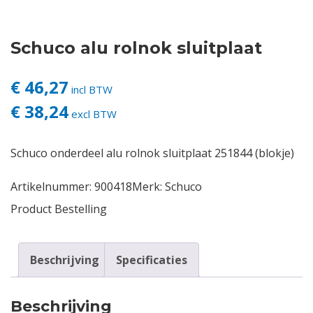
Contact
Schuco alu rolnok sluitplaat
Login
€ 46,27
incl BTW
€ 38,24
Vacatures
excl BTW
Schuco onderdeel alu rolnok sluitplaat 251844 (blokje)
Artikelnummer:
900418
Merk:
Schuco
Product Bestelling
Beschrijving
Specificaties
Beschrijving