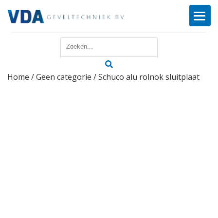
Home
Home
/
Geen categorie
/ Schuco alu rolnok sluitplaat
Reparatie
Onderhoud
Merken
Producten
Offerte
Actueel