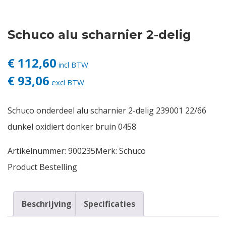
Contact
Schuco alu scharnier 2-delig
Login
€ 112,60
incl BTW
€ 93,06
Vacatures
excl BTW
Schuco onderdeel alu scharnier 2-delig 239001 22/66
dunkel oxidiert donker bruin 0458
Artikelnummer:
900235
Merk:
Schuco
Product Bestelling
Beschrijving
Specificaties