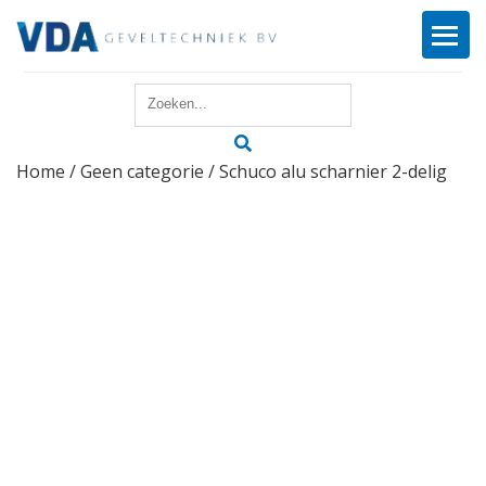
Home
Home
/
Geen categorie
/ Schuco alu scharnier 2-delig
Reparatie
Onderhoud
Merken
Producten
Offerte
Actueel