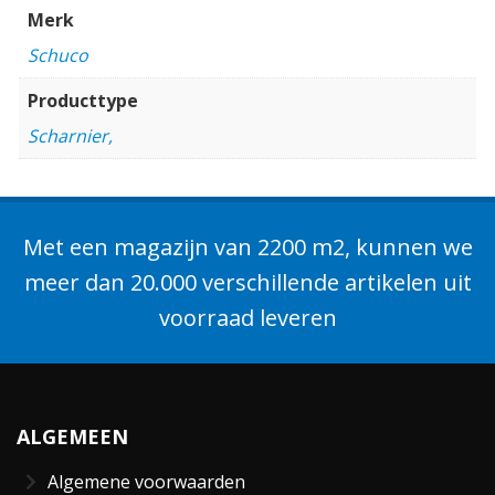
Merk
Schuco
Producttype
Scharnier,
Met een magazijn van 2200 m2, kunnen we
meer dan 20.000 verschillende artikelen uit
voorraad leveren
ALGEMEEN
Algemene voorwaarden