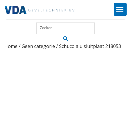
Home
Home
/
Geen categorie
/ Schuco alu sluitplaat 218053
Reparatie
Onderhoud
Merken
Producten
Offerte
Actueel