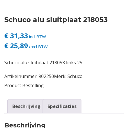
Contact
Schuco alu sluitplaat 218053
Login
€ 31,33
incl BTW
€ 25,89
Vacatures
excl BTW
Schuco alu sluitplaat 218053 links 25
Artikelnummer:
902250
Merk:
Schuco
Product Bestelling
Beschrijving
Specificaties
Beschrijving