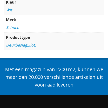
Kleur
Wit
Merk
Schuco
Producttype
Deurbeslag,Slot,
Met een magazijn van 2200 m2, kunnen we
meer dan 20.000 verschillende artikelen uit
voorraad leveren