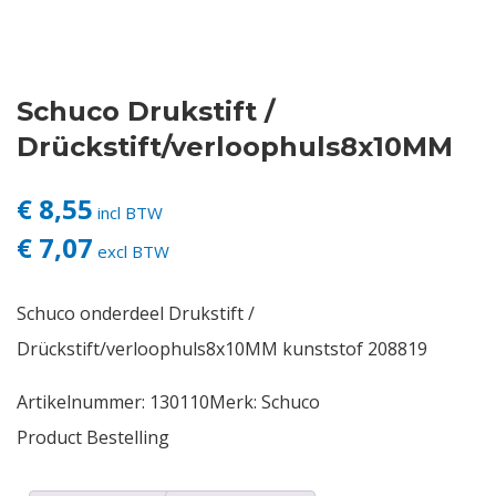
Contact
Schuco Drukstift /
Login
Drückstift/verloophuls8x10MM
Vacatures
€ 8,55
incl BTW
€ 7,07
excl BTW
Schuco onderdeel Drukstift /
Drückstift/verloophuls8x10MM kunststof 208819
Artikelnummer:
130110
Merk:
Schuco
Product Bestelling