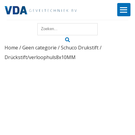
Home
Home
/
Geen categorie
/ Schuco Drukstift /
Reparatie
Drückstift/verloophuls8x10MM
Onderhoud
Merken
Producten
Offerte
Actueel