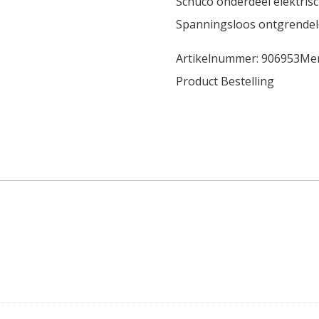
Schuco onderdeel elektrisc
Spanningsloos ontgrendel
Artikelnummer:
906953
Me
Product Bestelling