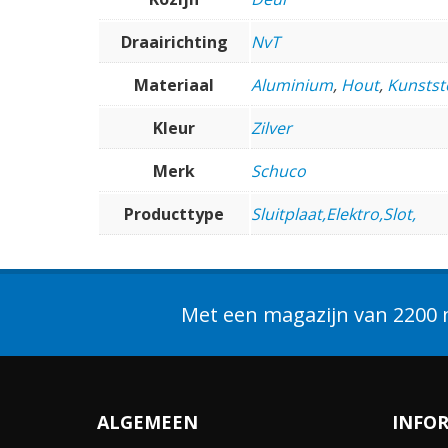
Draairichting
NvT
Materiaal
Aluminium
,
Hout
,
Kunstst
Kleur
Zilver
Merk
Schuco
Producttype
Sluitplaat,Elektro,Slot,
Met een magazijn van 2200 m
ALGEMEEN
INFO