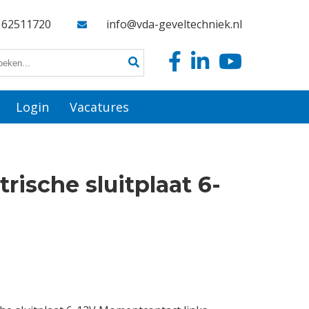
162511720
info@vda-geveltechniek.nl
Login
Vacatures
rische sluitplaat 6-