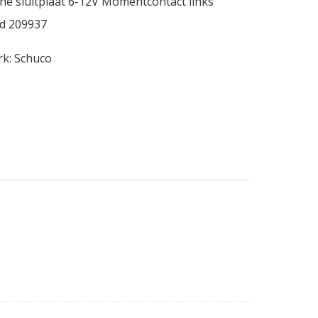
he sluitplaat 6-12V Momentcontact links
d 209937
rk:
Schuco