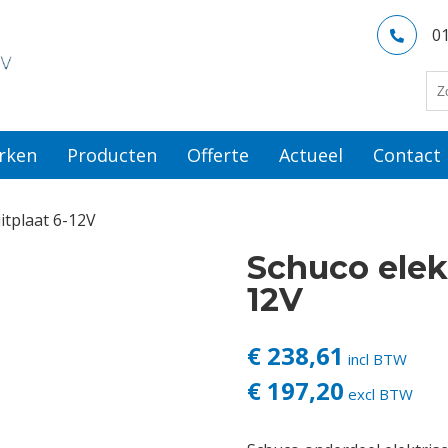
0
rken
Producten
Offerte
Actueel
Contact
itplaat 6-12V
Schuco elekt
12V
€ 238,61
incl BTW
€ 197,20
excl BTW