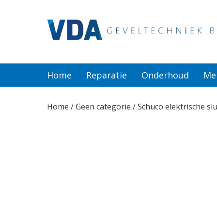
Home
Reparatie
Home
Reparatie
Onderhoud
Me
Onderhoud
Home
/
Geen categorie
/ Schuco elektrische slu
Merken
Producten
Offerte
Actueel