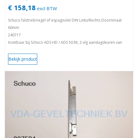
€ 158,18
excl BTW
Schuco falztreibriegel of espagnolet DIN Links/Rechts Doornmaat
60mm
240717
Inzetbaar bij Schüco ADS HD / ADS 50.NI, 2-vlg aanslagdeuren van
aluminium. Excl. stang M10
U-Stulp INOX. Royal S
Bekijk product