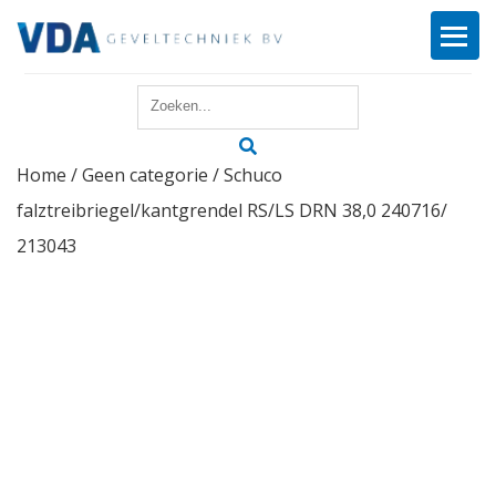
Home
Home
/
Geen categorie
/ Schuco
Reparatie
falztreibriegel/kantgrendel RS/LS DRN 38,0 240716/
Onderhoud
213043
Merken
Producten
Offerte
Actueel