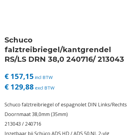
Contact
Login
Schuco
Vacatures
falztreibriegel/kantgrendel
RS/LS DRN 38,0 240716/ 213043
€ 157,15
incl BTW
€ 129,88
excl BTW
Schuco falztreibriegel of espagnolet DIN Links/Rechts
Doornmaat 38,0mm (35mm)
213043 / 240716
Inzetbaar bij Schüco ADS HD / ADS 50.NI, 2-vlg