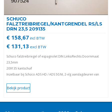
SCHUCO
FALZTREIBRIEGEL/KANTGRENDEL RS/LS
DRN 23,5 209135
€ 158,67
incl BTW
€ 131,13
excl BTW
Schuco falztreibriegel of espagnolet DIN Links/Rechts Doornmaat
23,5mm
209135 kantschuif
Inzetbaar bij Schüco ADS HD / ADS 50.NI, 2-vlg aanslagdeuren van
aluminium. Excl. stang M10
U-Stulp INOX. Royal S
Bekijk product