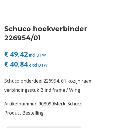
Contact
Schuco hoekverbinder
Login
226954/01
Vacatures
€ 49,42
incl BTW
€ 40,84
excl BTW
Schuco onderdeel 226954, 01 kozijn raam
verbindingsstuk Blind frame / Wing
Artikelnummer:
908099
Merk:
Schuco
Product Bestelling