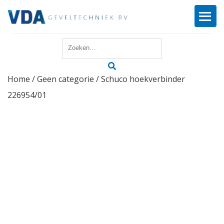
Home
Home
/
Geen categorie
/ Schuco hoekverbinder
Reparatie
226954/01
Onderhoud
Merken
Producten
Offerte
Actueel