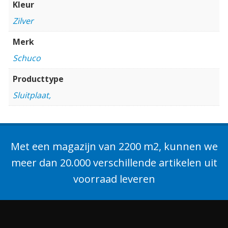
Kleur
Zilver
Merk
Schuco
Producttype
Sluitplaat,
Met een magazijn van 2200 m2, kunnen we
meer dan 20.000 verschillende artikelen uit
voorraad leveren