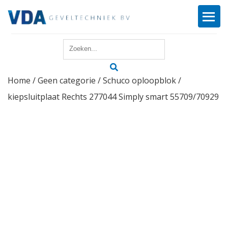
Home
Home
/
Geen categorie
/ Schuco oploopblok /
Reparatie
kiepsluitplaat Rechts 277044 Simply smart 55709/70929
Onderhoud
Merken
Producten
Offerte
Actueel