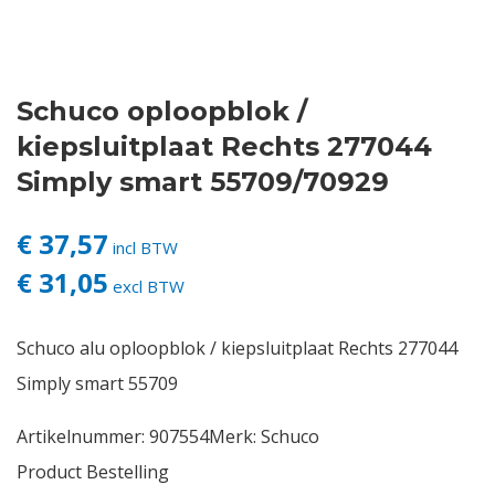
Contact
Schuco oploopblok /
Login
kiepsluitplaat Rechts 277044
Vacatures
Simply smart 55709/70929
€ 37,57
incl BTW
€ 31,05
excl BTW
Schuco alu oploopblok / kiepsluitplaat Rechts 277044
Simply smart 55709
Artikelnummer:
907554
Merk:
Schuco
Product Bestelling