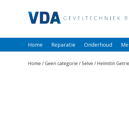
Home
Reparatie
Home
Reparatie
Onderhoud
Me
Onderhoud
Home
/
Geen categorie
/ Selve / Helmitin Getri
Merken
Producten
Offerte
Actueel