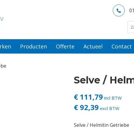
0
rken
Producten
Offerte
Actueel
Contact
ebe
Selve / Helm
€ 111,79
incl BTW
€ 92,39
excl BTW
Selve / Helmitin Getriebe