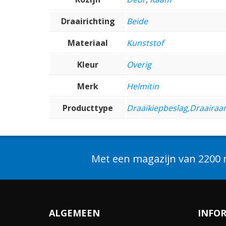
Draairichting
Beide
Materiaal
Kunststof
Kleur
Overig
Merk
Helmitin
Producttype
Draaikiepbeslag,Draairaa
Met een magazijn van 2200 m
ALGEMEEN
INFO