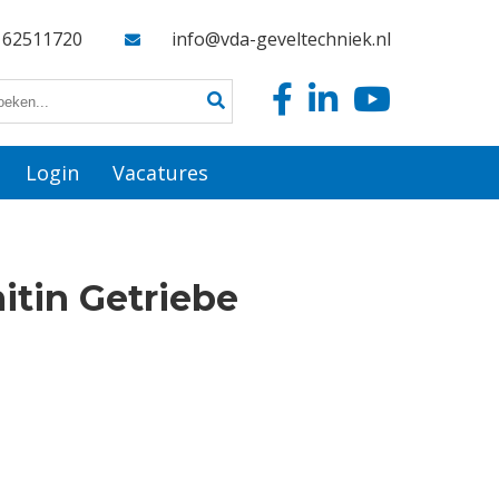
162511720
info@vda-geveltechniek.nl
Login
Vacatures
itin Getriebe