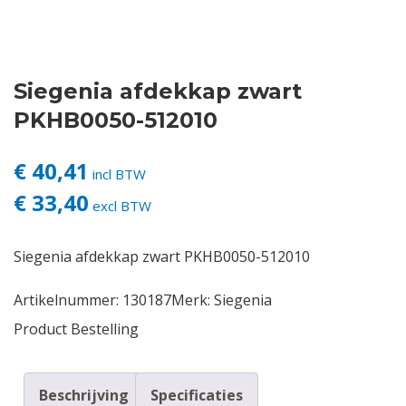
Contact
Siegenia afdekkap zwart
Login
PKHB0050-512010
Vacatures
€ 40,41
incl BTW
€ 33,40
excl BTW
Siegenia afdekkap zwart PKHB0050-512010
Artikelnummer:
130187
Merk:
Siegenia
Product Bestelling
Beschrijving
Specificaties