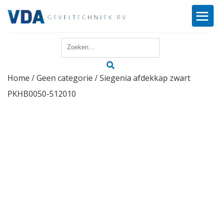
Home
Home
/
Geen categorie
/ Siegenia afdekkap zwart
Reparatie
PKHB0050-512010
Onderhoud
Merken
Producten
Offerte
Actueel