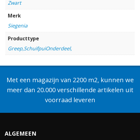
Zwart
Merk
Siegenia
Producttype
Greep,SchuifpuiOnderdeel,
Met een magazijn van 2200 m2, kunnen we
meer dan 20.000 verschillende artikelen uit
voorraad leveren
ALGEMEEN