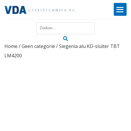
Home
Home
/
Geen categorie
/ Siegenia alu KD-sluiter TBT
Reparatie
LM4200
Onderhoud
Merken
Producten
Offerte
Actueel