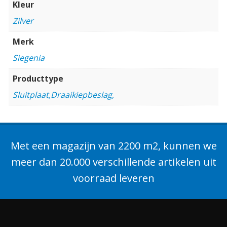
Kleur
Zilver
Merk
Siegenia
Producttype
Sluitplaat,Draaikiepbeslag,
Met een magazijn van 2200 m2, kunnen we
meer dan 20.000 verschillende artikelen uit
voorraad leveren