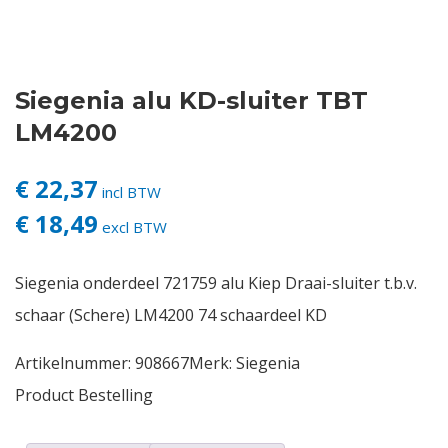
Contact
Siegenia alu KD-sluiter TBT
Login
LM4200
Vacatures
€ 22,37
incl BTW
€ 18,49
excl BTW
Siegenia onderdeel 721759 alu Kiep Draai-sluiter t.b.v.
schaar (Schere) LM4200 74 schaardeel KD
Artikelnummer:
908667
Merk:
Siegenia
Product Bestelling