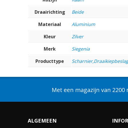
Draairichting
Beide
Materiaal
Aluminium
Kleur
Zilver
Merk
Siegenia
Producttype
Scharnier,Draaikiepbesla
Met een magazijn van 2200 m
ALGEMEEN
INFO