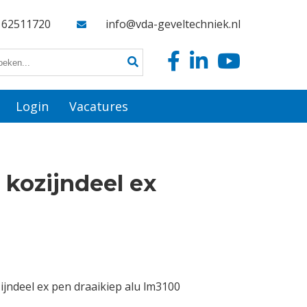
162511720
info@vda-geveltechniek.nl
Login
Vacatures
 kozijndeel ex
ijndeel ex pen draaikiep alu lm3100