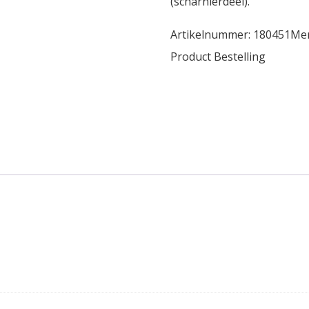
(scharnierdeel).
Artikelnummer:
180451
Me
Product Bestelling