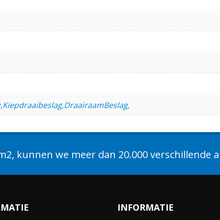
g,Kiepdraaibeslag,DraairaamBeslag,
2, kunnen we meer dan 20.000 verschillende ar
RMATIE
INFORMATIE