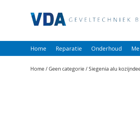
Home
Reparatie
Home
Reparatie
Onderhoud
Me
Onderhoud
Home
/
Geen categorie
/ Siegenia alu kozijndee
Merken
Producten
Offerte
Actueel