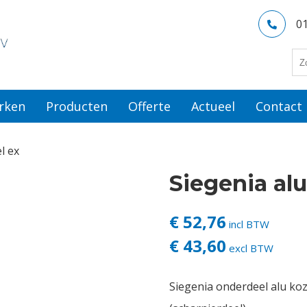
0
rken
Producten
Offerte
Actueel
Contact
l ex
Siegenia alu
€ 52,76
incl BTW
€ 43,60
excl BTW
Siegenia onderdeel alu koz