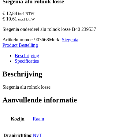
Siegenia alu rolnok losse
€ 12,84
incl BTW
€ 10,61
excl BTW
Siegenia onderdeel alu rolnok losse B40 239537
Artikelnummer:
903668
Merk:
Siegenia
Product Bestelling
Beschrijving
Specificaties
Beschrijving
Siegenia alu rolnok losse
Aanvullende informatie
Kozijn
Raam
Draairichting
NvT