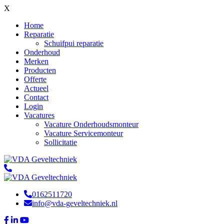
X
Home
Reparatie
Schuifpui reparatie
Onderhoud
Merken
Producten
Offerte
Actueel
Contact
Login
Vacatures
Vacature Onderhoudsmonteur
Vacature Servicemonteur
Sollicitatie
0162511720
info@vda-geveltechniek.nl