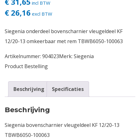
€ 31,65
incl BTW
€ 26,16
Contact
excl BTW
Login
Siegenia onderdeel bovenscharnier vleugeldeel KF
12/20-13 omkeerbaar met rem TBWB6050-100063
Vacatures
Artikelnummer:
904023
Merk:
Siegenia
Product Bestelling
Beschrijving
Specificaties
Beschrijving
Siegenia bovenscharnier vleugeldeel KF 12/20-13
TBWB6050-100063