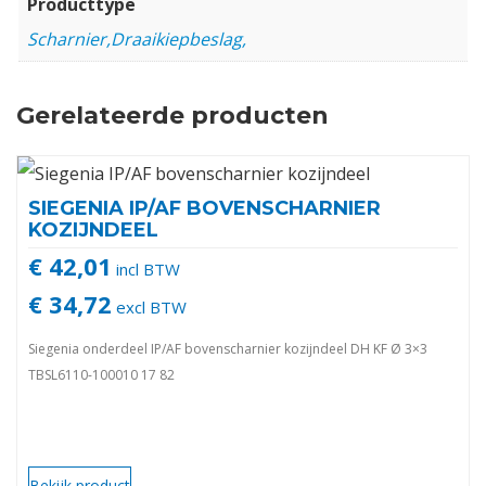
Producttype
Scharnier,Draaikiepbeslag,
Gerelateerde producten
SIEGENIA IP/AF BOVENSCHARNIER
KOZIJNDEEL
€ 42,01
incl BTW
€ 34,72
excl BTW
Siegenia onderdeel IP/AF bovenscharnier kozijndeel DH KF Ø 3×3
TBSL6110-100010 17 82
Bekijk product