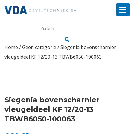
Home
Home
/
Geen categorie
/ Siegenia bovenscharnier
Reparatie
vleugeldeel KF 12/20-13 TBWB6050-100063
Onderhoud
Merken
Producten
Siegenia bovenscharnier
vleugeldeel KF 12/20-13
Offerte
TBWB6050-100063
Actueel