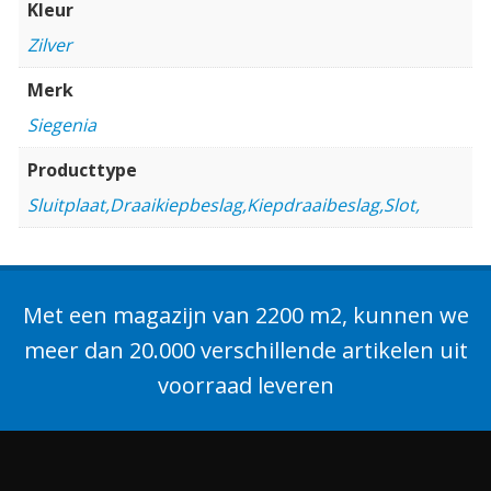
Kleur
Zilver
Merk
Siegenia
Producttype
Sluitplaat,Draaikiepbeslag,Kiepdraaibeslag,Slot,
Met een magazijn van 2200 m2, kunnen we
meer dan 20.000 verschillende artikelen uit
voorraad leveren