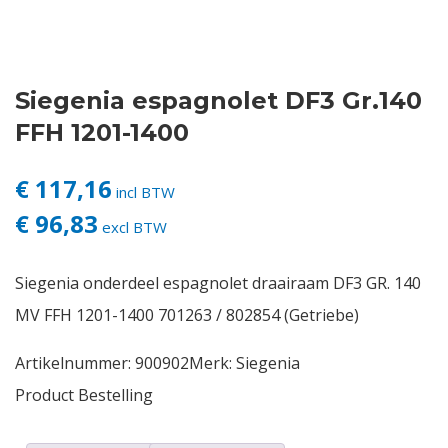
Contact
Siegenia espagnolet DF3 Gr.140
Login
FFH 1201-1400
Vacatures
€ 117,16
incl BTW
€ 96,83
excl BTW
Siegenia onderdeel espagnolet draairaam DF3 GR. 140
MV FFH 1201-1400 701263 / 802854 (Getriebe)
Artikelnummer:
900902
Merk:
Siegenia
Product Bestelling