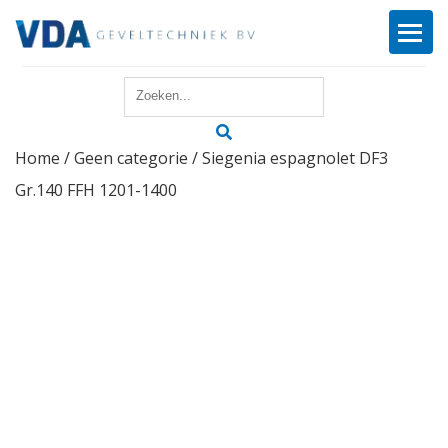
Home
Home
/
Geen categorie
/ Siegenia espagnolet DF3
Reparatie
Gr.140 FFH 1201-1400
Onderhoud
Merken
Producten
Offerte
Actueel