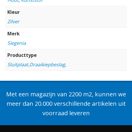
Kleur
Zilver
Merk
Siegenia
Producttype
Sluitplaat,Draaikiepbeslag,
Met een magazijn van 2200 m2, kunnen we
meer dan 20.000 verschillende artikelen uit
voorraad leveren