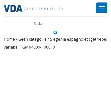
Home
Home
/
Geen categorie
/ Siegenia espagnolet (getriebe)
Reparatie
variabel TGMK4080-100010
Onderhoud
Merken
Producten
Offerte
Actueel