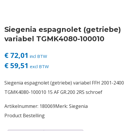
Contact
Siegenia espagnolet (getriebe)
Login
variabel TGMK4080-100010
Vacatures
€ 72,01
incl BTW
€ 59,51
excl BTW
Siegenia espagnolet (getriebe) variabel FFH 2001-2400
TGMK4080-100010 15 AF GR.200 2RS schroef
Artikelnummer:
180069
Merk:
Siegenia
Product Bestelling