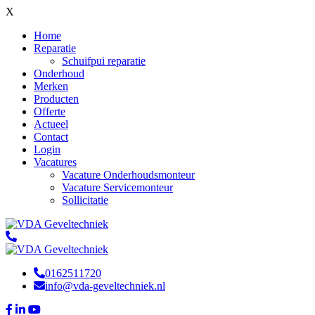
X
Home
Reparatie
Schuifpui reparatie
Onderhoud
Merken
Producten
Offerte
Actueel
Contact
Login
Vacatures
Vacature Onderhoudsmonteur
Vacature Servicemonteur
Sollicitatie
0162511720
info@vda-geveltechniek.nl