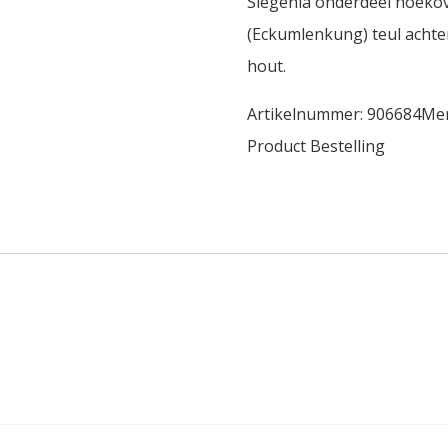
Siegenia onderdeel hoeko
(Eckumlenkung) teul achte
hout.
Artikelnummer:
906684
Me
Product Bestelling