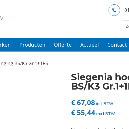
0
rken
Producten
Offerte
Actueel
Contact
enging BS/K3 Gr.1+1RS
Siegenia h
BS/K3 Gr.1+
€ 67,08
incl BTW
€ 55,44
excl BTW