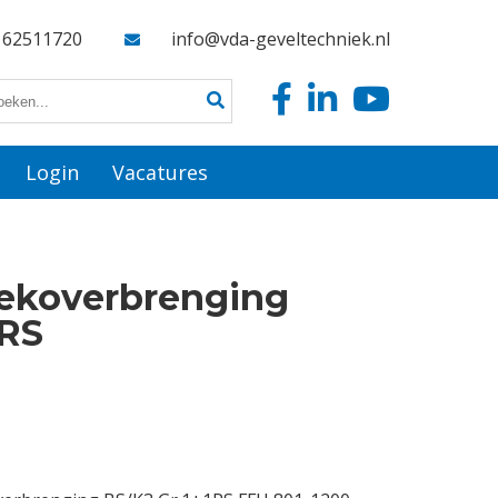
162511720
info@vda-geveltechniek.nl
Login
Vacatures
oekoverbrenging
1RS