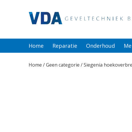
Home
Reparatie
Home
Reparatie
Onderhoud
Me
Onderhoud
Home
/
Geen categorie
/ Siegenia hoekoverbr
Merken
Producten
Offerte
Actueel