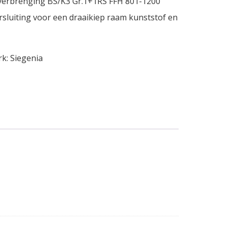
verbrenging BS/K3 Gr.1+1RS FFH 801-1200
rsluiting voor een draaikiep raam kunststof en
rk:
Siegenia