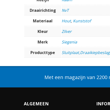
Draairichting
NvT
Materiaal
Hout
,
Kunststof
Kleur
Zilver
Merk
Siegenia
Producttype
Sluitplaat,Draaikiepbeslag
Met een magazijn van 2200 m
ALGEMEEN
INFO