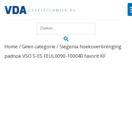
Home
Home
/
Geen categorie
/ Siegenia hoekoverbrenging
Reparatie
padnok VSO S-ES FEUL0090-100040 favorit KF
Onderhoud
Merken
Producten
Offerte
Actueel