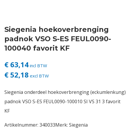
Contact
Siegenia hoekoverbrenging
Login
padnok VSO S-ES FEUL0090-
Vacatures
100040 favorit KF
€ 63,14
incl BTW
€ 52,18
excl BTW
Siegenia onderdeel hoekoverbrenging (eckumlenkung)
padnok VSO S-ES FEUL0090-100010 SI VS 31 3 favorit
KF
Artikelnummer:
340033
Merk:
Siegenia