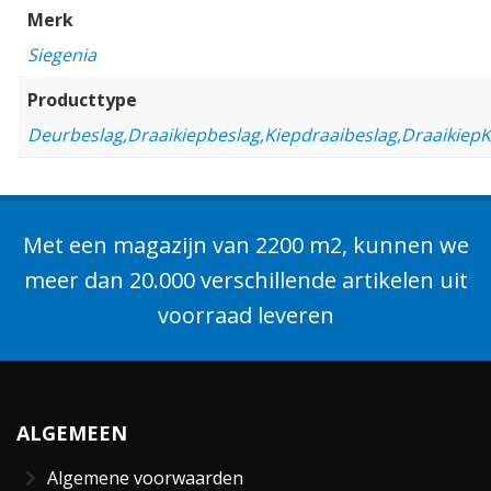
Merk
Siegenia
Producttype
Deurbeslag,Draaikiepbeslag,Kiepdraaibeslag,DraaikiepK
Met een magazijn van 2200 m2, kunnen we
meer dan 20.000 verschillende artikelen uit
voorraad leveren
ALGEMEEN
Algemene voorwaarden