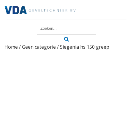
Home
Home
/
Geen categorie
/ Siegenia hs 150 greep
Reparatie
Onderhoud
Merken
Producten
Offerte
Actueel