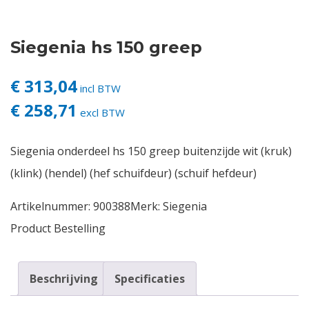
Contact
Siegenia hs 150 greep
Login
€ 313,04
incl BTW
€ 258,71
Vacatures
excl BTW
Siegenia onderdeel hs 150 greep buitenzijde wit (kruk)
(klink) (hendel) (hef schuifdeur) (schuif hefdeur)
Artikelnummer:
900388
Merk:
Siegenia
Product Bestelling
Beschrijving
Specificaties