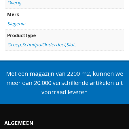
Overig
Merk
Siegenia
Producttype
Greep,SchuifpuiOnderdeel,Slot,
Met een magazijn van 2200 m2, kunnen we
meer dan 20.000 verschillende artikelen uit
voorraad leveren
ALGEMEEN