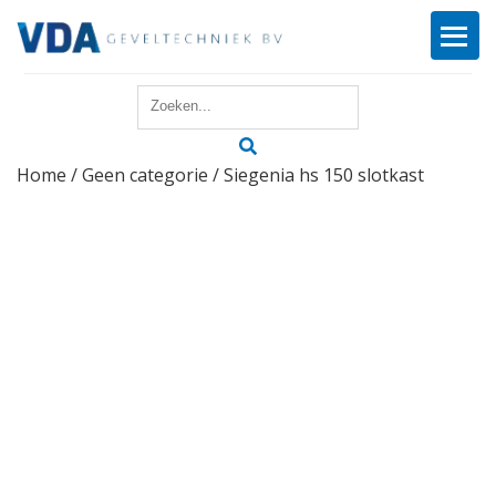
Home
Home
/
Geen categorie
/ Siegenia hs 150 slotkast
Reparatie
Onderhoud
Merken
Producten
Offerte
Actueel