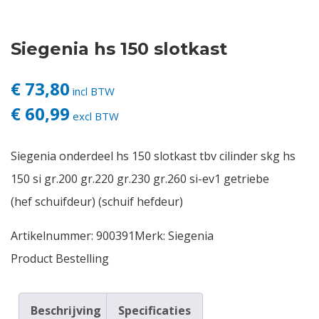
Contact
Siegenia hs 150 slotkast
Login
€ 73,80
incl BTW
€ 60,99
Vacatures
excl BTW
Siegenia onderdeel hs 150 slotkast tbv cilinder skg hs
150 si gr.200 gr.220 gr.230 gr.260 si-ev1 getriebe
(hef schuifdeur) (schuif hefdeur)
Artikelnummer:
900391
Merk:
Siegenia
Product Bestelling
Beschrijving
Specificaties